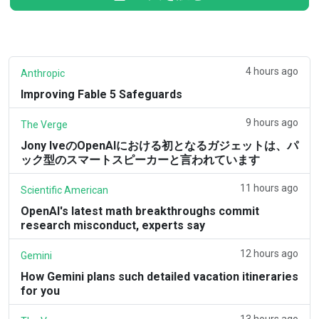
4 hours ago
Anthropic
Improving Fable 5 Safeguards
9 hours ago
The Verge
Jony IveのOpenAIにおける初となるガジェットは、パ
ック型のスマートスピーカーと言われています
11 hours ago
Scientific American
OpenAI's latest math breakthroughs commit
research misconduct, experts say
12 hours ago
Gemini
How Gemini plans such detailed vacation itineraries
for you
13 hours ago