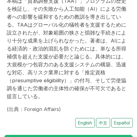
本稿は「貿易調整支援（TAA）」プログラムの歴史
を検証し、その失敗から人工知能（AI）による労働
者への影響を緩和するための教訓を導き出してい
る。TAAはグローバル化の犠牲者を支援するために
設立されたが、対象範囲の狭さと煩雑な手続きによ
り十分な成果を上げられなかった。著者は、AIによ
る経済的・政治的混乱を防ぐためには、単なる所得
補償を超えた支援が必要だと論じる。具体的には、
大規模かつ包容力のある支援システムの構築、迅速
な対応、高リスク業界に対する「推定資格
（presumptive eligibility）」の付与、そして労使協
調を通じた労働者の主体性の確保が不可欠であると
提言している。
(出典：Foreign Affairs)
English
中文
Español