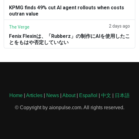
KPMG finds 49% cut AI agent rollouts when costs
outran value
2 days ago
The Verge
Fenix Flexinは、「Rubberz」の制作にAIを使用したこ
とをもはや否定していない
Home
|
Articles
|
News
|
About
|
Español
|
中文
|
日本語
© Copyright by aionpulse.com. All rights reserved.