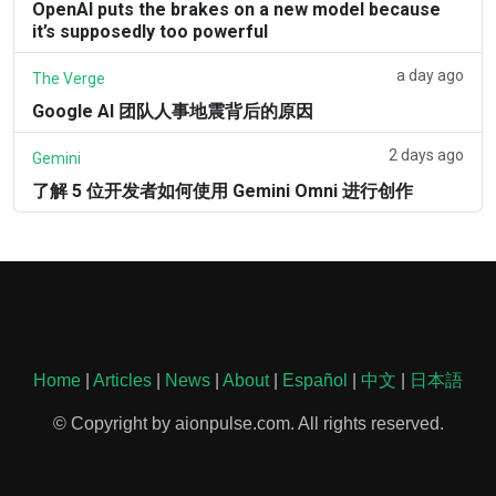
OpenAI puts the brakes on a new model because
it’s supposedly too powerful
a day ago
The Verge
Google AI 团队人事地震背后的原因
2 days ago
Gemini
了解 5 位开发者如何使用 Gemini Omni 进行创作
Home
|
Articles
|
News
|
About
|
Español
|
中文
|
日本語
© Copyright by aionpulse.com. All rights reserved.