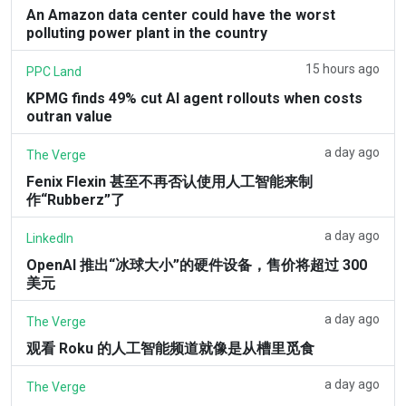
An Amazon data center could have the worst
polluting power plant in the country
15 hours ago
PPC Land
KPMG finds 49% cut AI agent rollouts when costs
outran value
a day ago
The Verge
Fenix Flexin 甚至不再否认使用人工智能来制
作“Rubberz”了
a day ago
LinkedIn
OpenAI 推出“冰球大小”的硬件设备，售价将超过 300
美元
a day ago
The Verge
观看 Roku 的人工智能频道就像是从槽里觅食
a day ago
The Verge