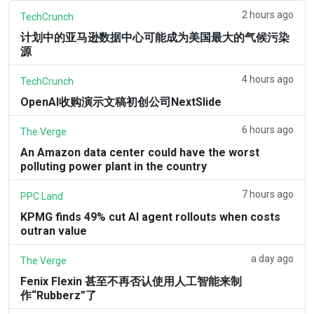
2 hours ago
TechCrunch
计划中的亚马逊数据中心可能成为美国最大的气候污染
源
4 hours ago
TechCrunch
OpenAI收购演示文稿初创公司NextSlide
6 hours ago
The Verge
An Amazon data center could have the worst
polluting power plant in the country
7 hours ago
PPC Land
KPMG finds 49% cut AI agent rollouts when costs
outran value
a day ago
The Verge
Fenix Flexin 甚至不再否认使用人工智能来制
作“Rubberz”了