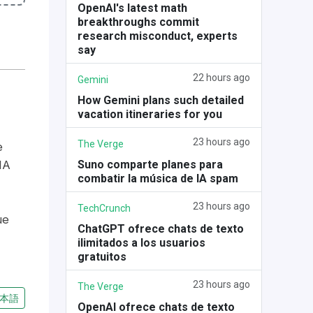
OpenAI's latest math
breakthroughs commit
research misconduct, experts
say
22 hours ago
Gemini
How Gemini plans such detailed
vacation itineraries for you
23 hours ago
The Verge
e
Suno comparte planes para
IA
combatir la música de IA spam
23 hours ago
TechCrunch
ue
ChatGPT ofrece chats de texto
ilimitados a los usuarios
gratuitos
23 hours ago
The Verge
本語
OpenAI ofrece chats de texto