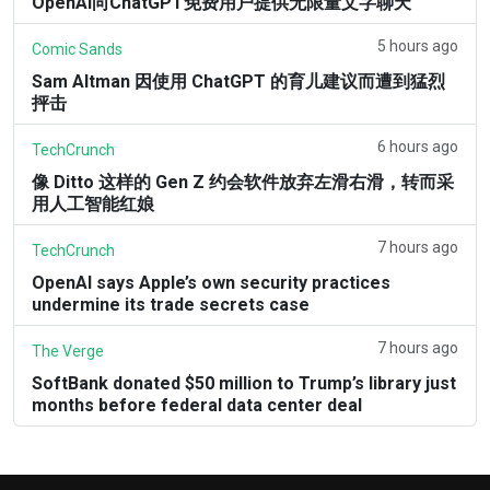
OpenAI向ChatGPT免费用户提供无限量文字聊天
5 hours ago
Comic Sands
Sam Altman 因使用 ChatGPT 的育儿建议而遭到猛烈
抨击
6 hours ago
TechCrunch
像 Ditto 这样的 Gen Z 约会软件放弃左滑右滑，转而采
用人工智能红娘
7 hours ago
TechCrunch
OpenAI says Apple’s own security practices
undermine its trade secrets case
7 hours ago
The Verge
SoftBank donated $50 million to Trump’s library just
months before federal data center deal