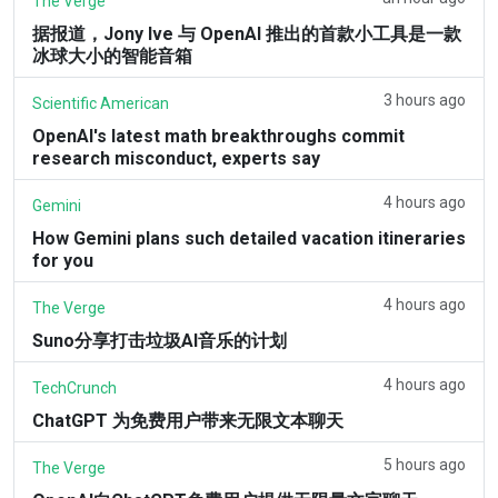
The Verge
据报道，Jony Ive 与 OpenAI 推出的首款小工具是一款
冰球大小的智能音箱
3 hours ago
Scientific American
OpenAI's latest math breakthroughs commit
research misconduct, experts say
4 hours ago
Gemini
How Gemini plans such detailed vacation itineraries
for you
4 hours ago
The Verge
Suno分享打击垃圾AI音乐的计划
4 hours ago
TechCrunch
ChatGPT 为免费用户带来无限文本聊天
5 hours ago
The Verge