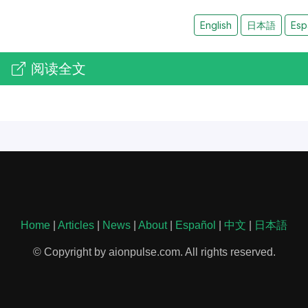
English
日本語
Esp
阅读全文
Home
|
Articles
|
News
|
About
|
Español
|
中文
|
日本語
© Copyright by aionpulse.com. All rights reserved.