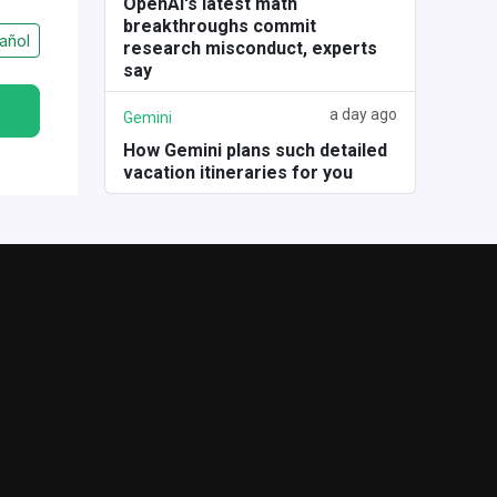
OpenAI's latest math
breakthroughs commit
añol
research misconduct, experts
say
a day ago
Gemini
How Gemini plans such detailed
vacation itineraries for you