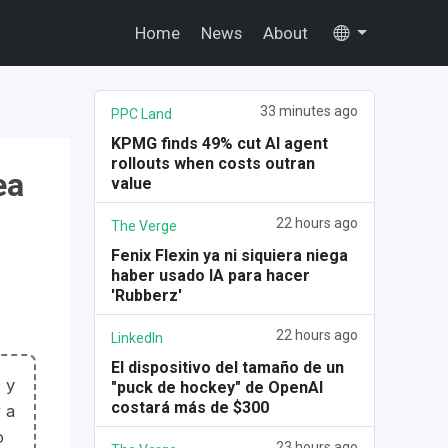
Home
News
About
33 minutes ago
PPC Land
KPMG finds 49% cut AI agent
rollouts when costs outran
ea
value
22 hours ago
The Verge
Fenix Flexin ya ni siquiera niega
haber usado IA para hacer
'Rubberz'
22 hours ago
LinkedIn
El dispositivo del tamaño de un
 y
"puck de hockey" de OpenAI
costará más de $300
 a
o
23 hours ago