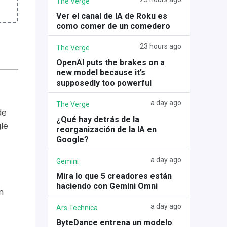
The Verge
Ver el canal de IA de Roku es
como comer de un comedero
23 hours ago
The Verge
OpenAI puts the brakes on a
new model because it’s
supposedly too powerful
a day ago
The Verge
de
¿Qué hay detrás de la
le
reorganización de la IA en
Google?
a day ago
Gemini
Mira lo que 5 creadores están
haciendo con Gemini Omni
n
a day ago
Ars Technica
ByteDance entrena un modelo