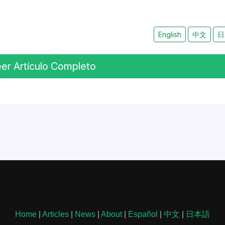
English
中文
日
er Artículo Completo
Home
|
Articles
|
News
|
About
|
Español
|
中文
|
日本語