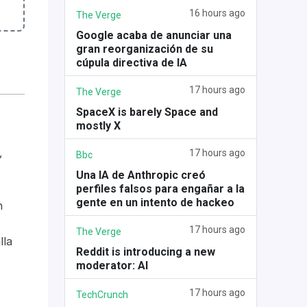
16 hours ago
The Verge
Google acaba de anunciar una
gran reorganización de su
cúpula directiva de IA
17 hours ago
The Verge
SpaceX is barely Space and
mostly X
,
17 hours ago
Bbc
Una IA de Anthropic creó
perfiles falsos para engañar a la
gente en un intento de hackeo
n
17 hours ago
The Verge
lla
Reddit is introducing a new
moderator: AI
17 hours ago
TechCrunch