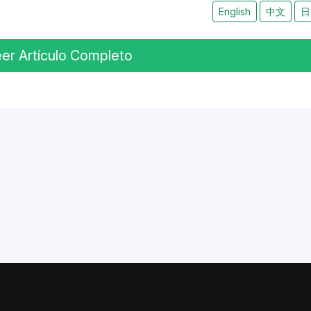
English
中文
日
er Artículo Completo