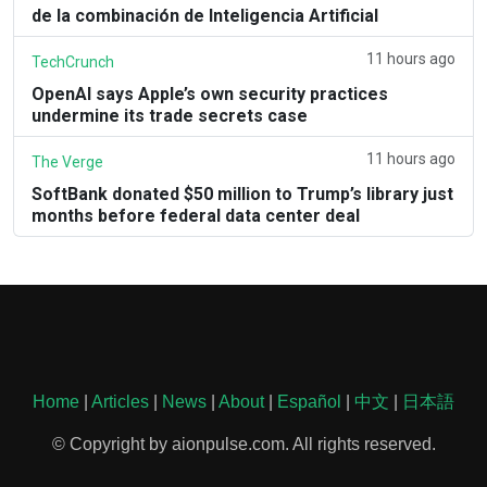
de la combinación de Inteligencia Artificial
11 hours ago
TechCrunch
OpenAI says Apple’s own security practices
undermine its trade secrets case
11 hours ago
The Verge
SoftBank donated $50 million to Trump’s library just
months before federal data center deal
Home
|
Articles
|
News
|
About
|
Español
|
中文
|
日本語
© Copyright by aionpulse.com. All rights reserved.