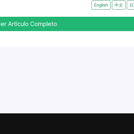
English
中文
日
er Artículo Completo