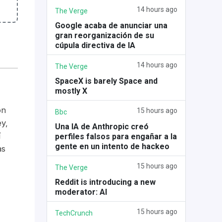
14 hours ago
The Verge
Google acaba de anunciar una
gran reorganización de su
cúpula directiva de IA
14 hours ago
The Verge
SpaceX is barely Space and
mostly X
ón
15 hours ago
Bbc
y,
Una IA de Anthropic creó
í
perfiles falsos para engañar a la
gente en un intento de hackeo
as
15 hours ago
The Verge
Reddit is introducing a new
moderator: AI
15 hours ago
TechCrunch