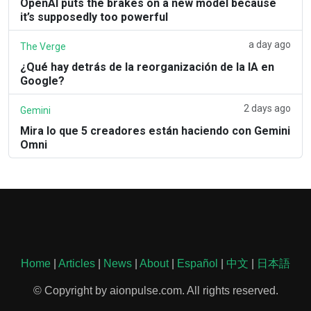
OpenAI puts the brakes on a new model because
it’s supposedly too powerful
a day ago
The Verge
¿Qué hay detrás de la reorganización de la IA en
Google?
2 days ago
Gemini
Mira lo que 5 creadores están haciendo con Gemini
Omni
Home
|
Articles
|
News
|
About
|
Español
|
中文
|
日本語
© Copyright by aionpulse.com. All rights reserved.