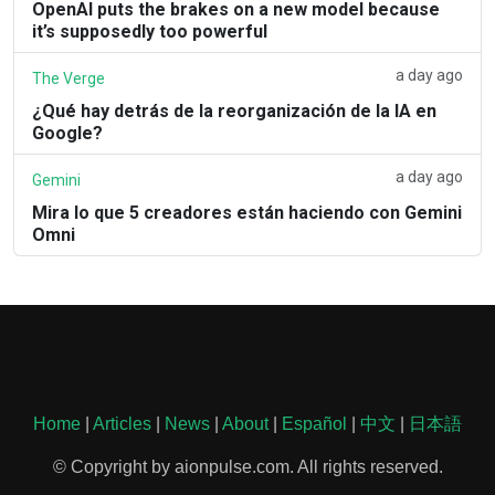
OpenAI puts the brakes on a new model because
it’s supposedly too powerful
a day ago
The Verge
¿Qué hay detrás de la reorganización de la IA en
Google?
a day ago
Gemini
Mira lo que 5 creadores están haciendo con Gemini
Omni
Home
|
Articles
|
News
|
About
|
Español
|
中文
|
日本語
© Copyright by aionpulse.com. All rights reserved.