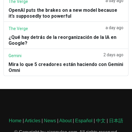
a day ago
The Verge
OpenAI puts the brakes on a new model because
it’s supposedly too powerful
a day ago
The Verge
¿Qué hay detrás de la reorganización de la IA en
Google?
2 days ago
Gemini
Mira lo que 5 creadores están haciendo con Gemini
Omni
Home
|
Articles
|
News
|
About
|
Español
|
中文
|
日本語