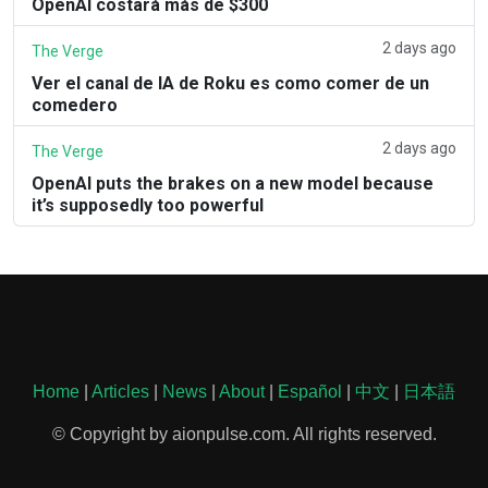
OpenAI costará más de $300
2 days ago
The Verge
Ver el canal de IA de Roku es como comer de un
comedero
2 days ago
The Verge
OpenAI puts the brakes on a new model because
it’s supposedly too powerful
Home
|
Articles
|
News
|
About
|
Español
|
中文
|
日本語
© Copyright by aionpulse.com. All rights reserved.