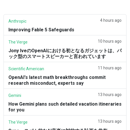
4 hours ago
Anthropic
Improving Fable 5 Safeguards
10 hours ago
The Verge
Jony IveのOpenAIにおける初となるガジェットは、パ
ック型のスマートスピーカーと言われています
11 hours ago
Scientific American
OpenAI's latest math breakthroughs commit
research misconduct, experts say
13 hours ago
Gemini
How Gemini plans such detailed vacation itineraries
for you
13 hours ago
The Verge