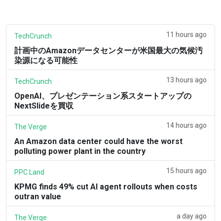
11 hours ago
TechCrunch
計画中のAmazonデータセンターが米国最大の気候汚
染源になる可能性
13 hours ago
TechCrunch
OpenAI、プレゼンテーション系スタートアップの
NextSlideを買収
14 hours ago
The Verge
An Amazon data center could have the worst
polluting power plant in the country
15 hours ago
PPC Land
KPMG finds 49% cut AI agent rollouts when costs
outran value
a day ago
The Verge