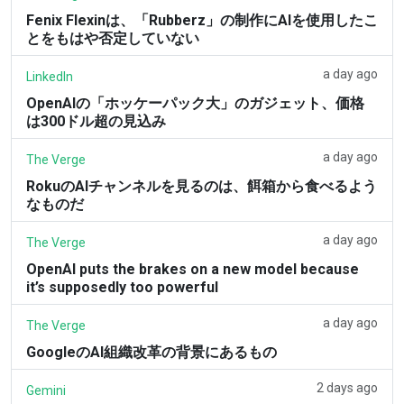
Fenix Flexinは、「Rubberz」の制作にAIを使用したこ
とをもはや否定していない
a day ago
LinkedIn
OpenAIの「ホッケーパック大」のガジェット、価格
は300ドル超の見込み
a day ago
The Verge
RokuのAIチャンネルを見るのは、餌箱から食べるよう
なものだ
a day ago
The Verge
OpenAI puts the brakes on a new model because
it’s supposedly too powerful
a day ago
The Verge
GoogleのAI組織改革の背景にあるもの
2 days ago
Gemini