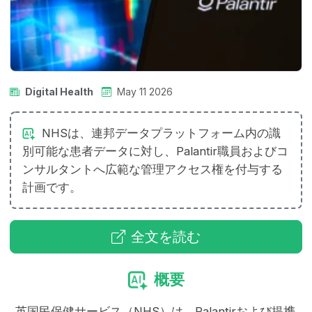
Digital Health
May 11 2026
NHSは、連邦データプラットフォーム内の識
別可能な患者データに対し、Palantir職員およびコ
ンサルタントへ広範な管理アクセス権を付与する
計画です。
全文を読む
概要
英国民保健サービス（NHS）は、Palantirおよび提携