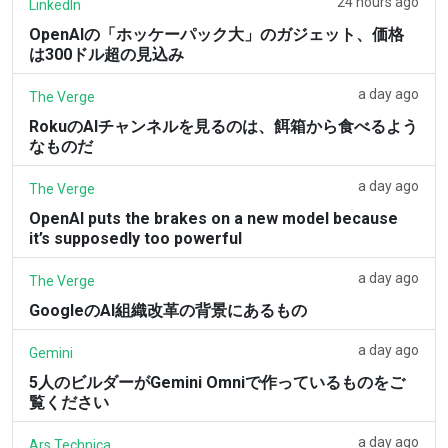
24 hours ago
LinkedIn
OpenAIの「ホッケーパック大」のガジェット、価格
は300ドル超の見込み
a day ago
The Verge
RokuのAIチャンネルを見るのは、餌箱から食べるよう
なものだ
a day ago
The Verge
OpenAI puts the brakes on a new model because
it’s supposedly too powerful
a day ago
The Verge
GoogleのAI組織改革の背景にあるもの
a day ago
Gemini
5人のビルダーがGemini Omniで作っているものをご
覧ください
a day ago
Ars Technica