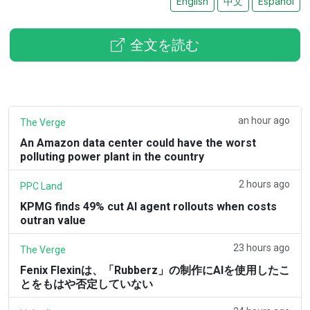
English
中文
Español
全文を読む
an hour ago
The Verge
An Amazon data center could have the worst
polluting power plant in the country
2 hours ago
PPC Land
KPMG finds 49% cut AI agent rollouts when costs
outran value
23 hours ago
The Verge
Fenix Flexinは、「Rubberz」の制作にAIを使用したこ
とをもはや否定していない