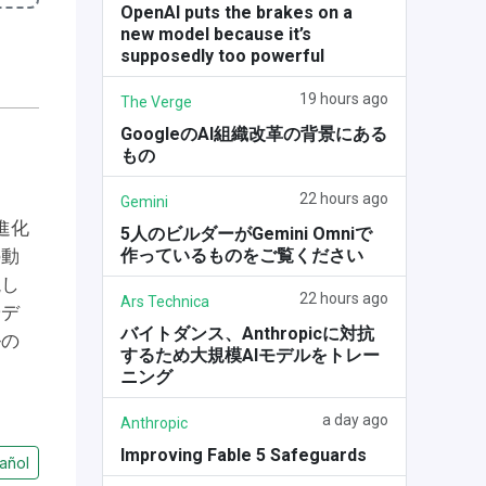
OpenAI puts the brakes on a
new model because it’s
supposedly too powerful
19 hours ago
The Verge
GoogleのAI組織改革の背景にある
もの
22 hours ago
Gemini
進化
5人のビルダーがGemini Omniで
作っているものをご覧ください
の動
説し
22 hours ago
Ars Technica
やデ
バイトダンス、Anthropicに対抗
ルの
するため大規模AIモデルをトレー
ニング
a day ago
Anthropic
Improving Fable 5 Safeguards
añol