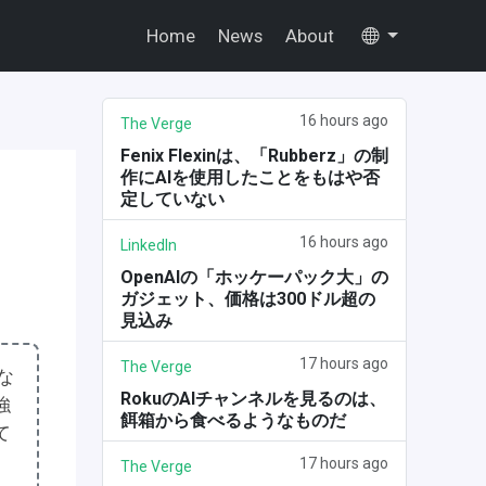
Home
News
About
16 hours ago
The Verge
Fenix Flexinは、「Rubberz」の制
作にAIを使用したことをもはや否
定していない
16 hours ago
LinkedIn
OpenAIの「ホッケーパック大」の
ガジェット、価格は300ドル超の
見込み
17 hours ago
The Verge
な
RokuのAIチャンネルを見るのは、
強
餌箱から食べるようなものだ
て
17 hours ago
The Verge