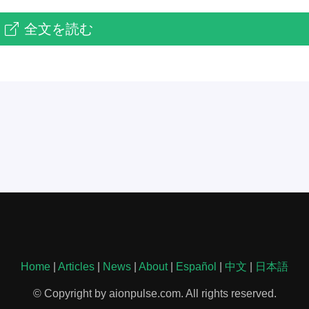
全文を読む
Home
|
Articles
|
News
|
About
|
Español
|
中文
|
日本語
© Copyright by aionpulse.com. All rights reserved.