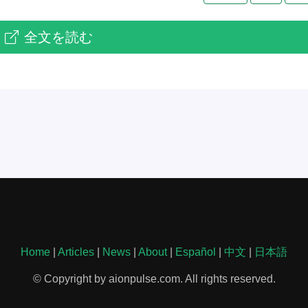
全文を読む
Home
|
Articles
|
News
|
About
|
Español
|
中文
|
日本語
© Copyright by aionpulse.com. All rights reserved.