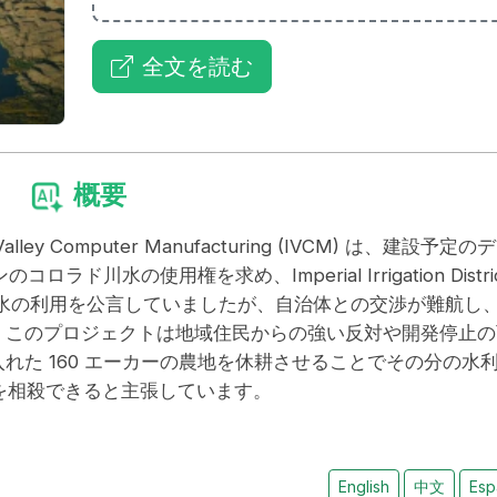
全文を読む
概要
 Valley Computer Manufacturing (IVCM) は、建設予定の
ラド川水の使用権を求め、Imperial Irrigation Distric
、再生水の利用を公言していましたが、自治体との交渉が難航し
した。このプロジェクトは地域住民からの強い反対や開発停止の
入れた 160 エーカーの農地を休耕させることでその分の水
を相殺できると主張しています。
English
中文
Esp