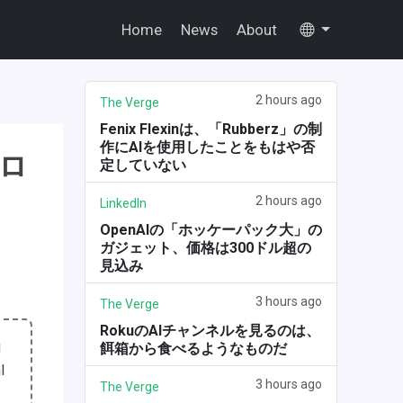
Home
News
About
2 hours ago
The Verge
Fenix Flexinは、「Rubberz」の制
作にAIを使用したことをもはや否
ロ
定していない
2 hours ago
LinkedIn
OpenAIの「ホッケーパック大」の
ガジェット、価格は300ドル超の
見込み
3 hours ago
The Verge
RokuのAIチャンネルを見るのは、
g
餌箱から食べるようなものだ
l
3 hours ago
The Verge