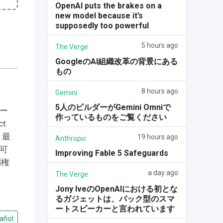
OpenAI puts the brakes on a
new model because it’s
supposedly too powerful
5 hours ago
The Verge
GoogleのAI組織改革の背景にある
もの
8 hours ago
Gemini
5人のビルダーがGemini Omniで
デー
作っているものをご覧ください
t
、最
19 hours ago
Anthropic
可
Improving Fable 5 Safeguards
利権
a day ago
The Verge
Jony IveのOpenAIにおける初とな
るガジェットは、パック型のスマ
ートスピーカーと言われています
añol