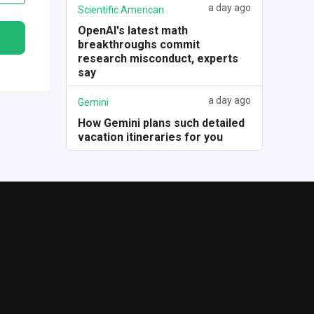
a day ago
Scientific American
OpenAI's latest math
breakthroughs commit
research misconduct, experts
say
a day ago
Gemini
How Gemini plans such detailed
vacation itineraries for you