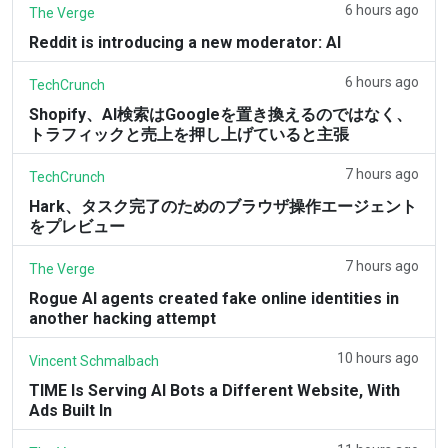
6 hours ago
The Verge
Reddit is introducing a new moderator: AI
6 hours ago
TechCrunch
Shopify、AI検索はGoogleを置き換えるのではなく、
トラフィックと売上を押し上げていると主張
7 hours ago
TechCrunch
Hark、タスク完了のためのブラウザ操作エージェント
をプレビュー
7 hours ago
The Verge
Rogue AI agents created fake online identities in
another hacking attempt
10 hours ago
Vincent Schmalbach
TIME Is Serving AI Bots a Different Website, With
Ads Built In