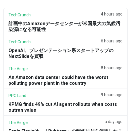
4 hours ago
TechCrunch
計画中のAmazonデータセンターが米国最大の気候汚
染源になる可能性
6 hours ago
TechCrunch
OpenAI、プレゼンテーション系スタートアップの
NextSlideを買収
8 hours ago
The Verge
An Amazon data center could have the worst
polluting power plant in the country
9 hours ago
PPC Land
KPMG finds 49% cut AI agent rollouts when costs
outran value
a day ago
The Verge