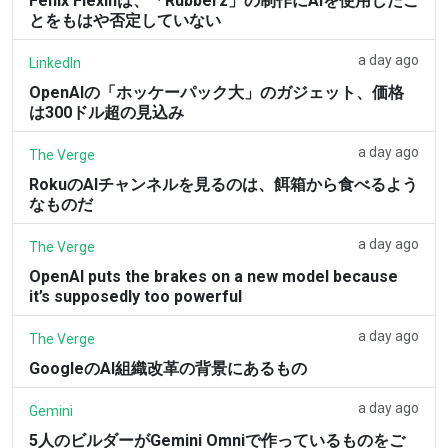
Fenix Flexinは、「Rubberz」の制作にAIを使用したこ
とをもはや否定していない
a day ago
LinkedIn
OpenAIの「ホッケーパック大」のガジェット、価格
は300ドル超の見込み
a day ago
The Verge
RokuのAIチャンネルを見るのは、餌箱から食べるよう
なものだ
a day ago
The Verge
OpenAI puts the brakes on a new model because
it’s supposedly too powerful
a day ago
The Verge
GoogleのAI組織改革の背景にあるもの
a day ago
Gemini
5人のビルダーがGemini Omniで作っているものをご