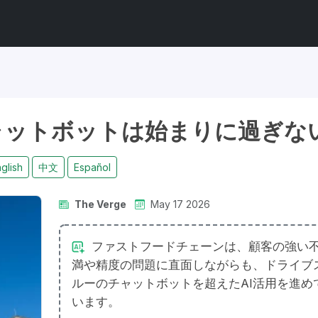
ャットボットは始まりに過ぎな
glish
中文
Español
The Verge
May 17 2026
ファストフードチェーンは、顧客の強い
満や精度の問題に直面しながらも、ドライブ
ルーのチャットボットを超えたAI活用を進め
います。