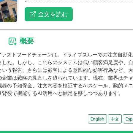
全文を読む
概要
どのファストフードチェーンは、ドライブスルーでの注文自動化
ました。しかし、これらのシステムは低い顧客満足度や、
という報告、さらには顧客による意図的な妨害行為など、
の企業は戦略の見直しを迫られています。現在、業界はチ
機器の予知保全、注文内容を検証するAIスケール、動的メ
背後で機能するAI活用へと軸足を移しつつあります。
English
中文
Esp