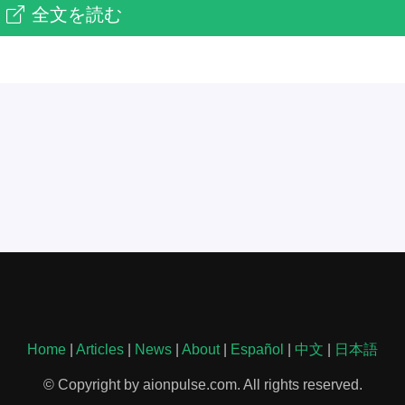
全文を読む
Home
|
Articles
|
News
|
About
|
Español
|
中文
|
日本語
© Copyright by aionpulse.com. All rights reserved.