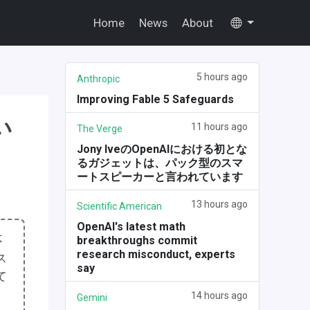
Home
News
About
5 hours ago
Anthropic
Improving Fable 5 Safeguards
い
11 hours ago
The Verge
Jony IveのOpenAIにおける初とな
るガジェットは、パック型のスマ
ートスピーカーと言われています
13 hours ago
Scientific American
OpenAI's latest math
不
breakthroughs commit
research misconduct, experts
ス
say
て
14 hours ago
Gemini