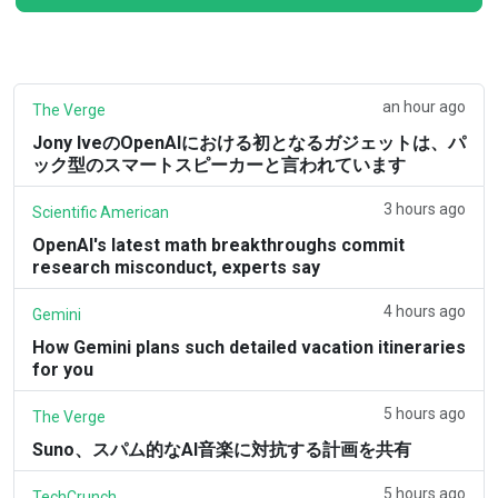
an hour ago
The Verge
Jony IveのOpenAIにおける初となるガジェットは、パ
ック型のスマートスピーカーと言われています
3 hours ago
Scientific American
OpenAI's latest math breakthroughs commit
research misconduct, experts say
4 hours ago
Gemini
How Gemini plans such detailed vacation itineraries
for you
5 hours ago
The Verge
Suno、スパム的なAI音楽に対抗する計画を共有
5 hours ago
TechCrunch